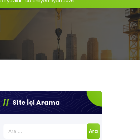
li yazılar: "cb ehliyeti fiyatı 2026"
Site İçi Arama
Arama: