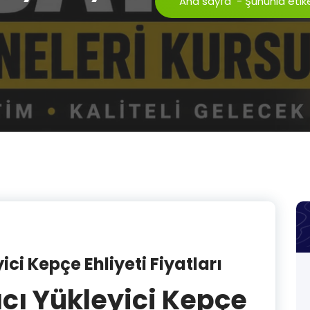
Ana sayfa
-
Şununla etiket
ci Kepçe Ehliyeti Fiyatları
cı Yükleyici Kepçe