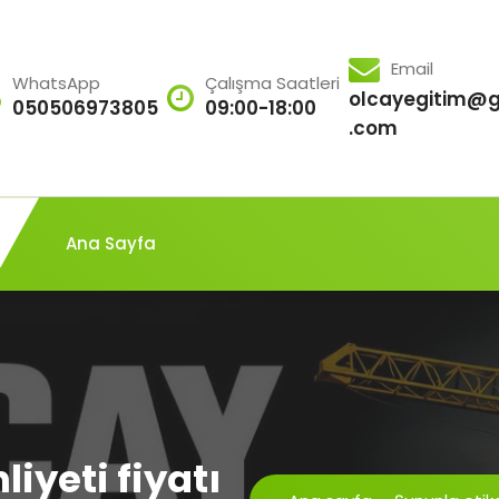
Email
WhatsApp
Çalışma Saatleri
olcayegitim@g
050506973805
09:00-18:00
.com
Ana Sayfa
liyeti fiyatı